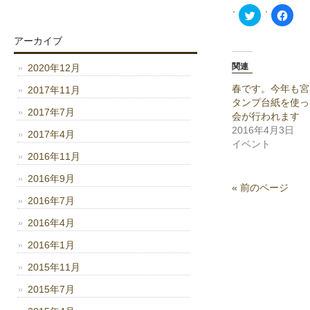
ク
Face
リ
で
ッ
共
ク
有
アーカイブ
し
す
て
る
Twitter
に
関連
2020年12月
で
は
共
ク
有
リ
春です。今年も宮
2017年11月
(新
ッ
タンプ台紙を使っ
し
ク
2017年7月
い
し
会が行われます
ウ
て
ィ
く
2016年4月3日
2017年4月
ン
だ
イベント
ド
さ
ウ
い
2016年11月
で
(新
開
し
2016年9月
き
い
ま
ウ
« 前のページ
す)
ィ
2016年7月
ン
ド
ウ
2016年4月
で
開
2016年1月
き
ま
す)
2015年11月
2015年7月