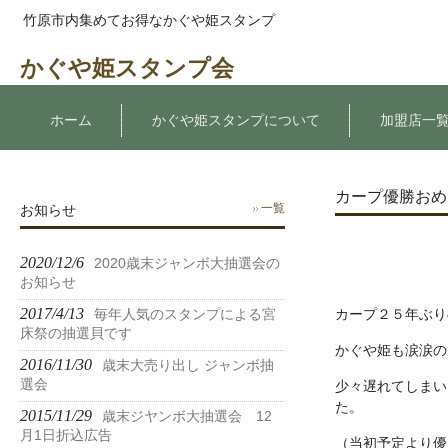
竹原市内集めてお得なかぐや姫スタンプ
かぐや姫スタンプ会
ホーム
かぐや姫スタンプについて
加盟店一
カープ優勝おめ
お知らせ
一覧
2020/12/6
2020歳末ジャンボ大抽選会の
お知らせ
2017/4/13
毎年人気のスタンプによる宮
カープ２５年ぶり
床祭の抽選貝です
かぐや姫も涙涙の
2016/11/30
歳末大売り出し ジャンボ抽
選会
少々遅れてしまい
た。
2015/11/29
歳末ジヤンボ大抽選会 12
月1日折込広告
（当初予定より優