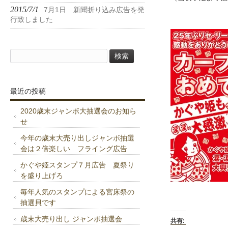
2015/7/1
7月1日 新聞折り込み広告を発
行致しました
検
索:
最近の投稿
2020歳末ジャンボ大抽選会のお知ら
せ
今年の歳末大売り出しジャンボ抽選
会は２倍楽しい フライング広告
かぐや姫スタンプ７月広告 夏祭り
を盛り上げろ
毎年人気のスタンプによる宮床祭の
抽選貝です
歳末大売り出し ジャンボ抽選会
共有: